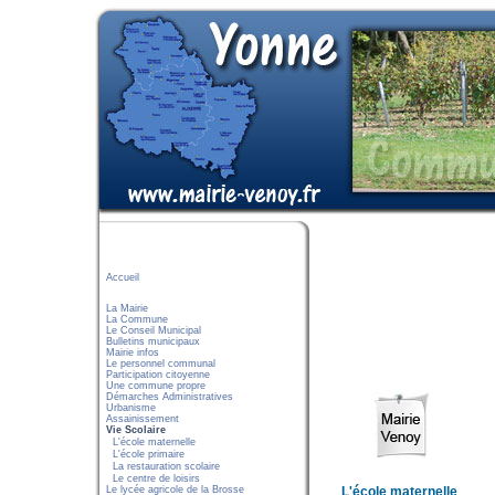
Accueil
La Mairie
La Commune
Le Conseil Municipal
Bulletins municipaux
Mairie infos
Le personnel communal
Participation citoyenne
Une commune propre
Démarches Administratives
Urbanisme
Assainissement
Vie Scolaire
L'école maternelle
L'école primaire
La restauration scolaire
Le centre de loisirs
Le lycée agricole de la Brosse
L'école maternelle