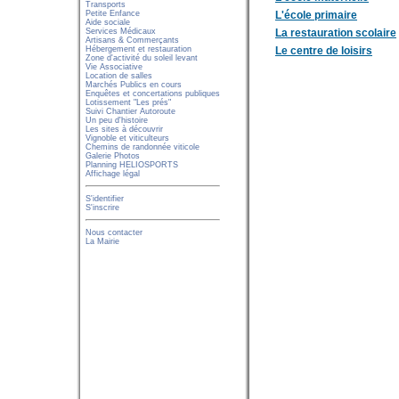
Transports
Petite Enfance
L'école primaire
Aide sociale
Services Médicaux
La restauration scolaire
Artisans & Commerçants
Hébergement et restauration
Le centre de loisirs
Zone d'activité du soleil levant
Vie Associative
Location de salles
Marchés Publics en cours
Enquêtes et concertations publiques
Lotissement "Les prés"
Suivi Chantier Autoroute
Un peu d'histoire
Les sites à découvrir
Vignoble et viticulteurs
Chemins de randonnée viticole
Galerie Photos
Planning HELIOSPORTS
Affichage légal
S'identifier
S'inscrire
Nous contacter
La Mairie