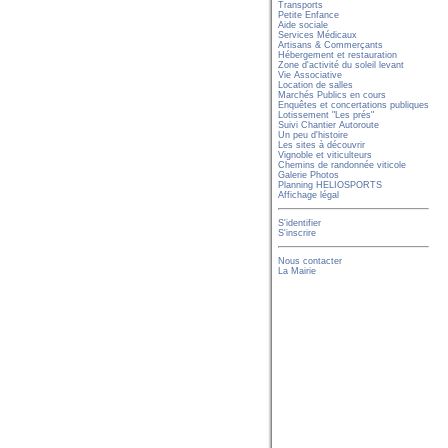
Transports
Petite Enfance
Aide sociale
Services Médicaux
Artisans & Commerçants
Hébergement et restauration
Zone d'activité du soleil levant
Vie Associative
Location de salles
Marchés Publics en cours
Enquêtes et concertations publiques
Lotissement "Les prés"
Suivi Chantier Autoroute
Un peu d'histoire
Les sites à découvrir
Vignoble et viticulteurs
Chemins de randonnée viticole
Galerie Photos
Planning HELIOSPORTS
Affichage légal
S'identifier
S'inscrire
Nous contacter
La Mairie