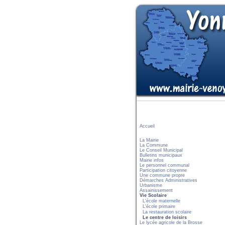
Accueil
La Mairie
La Commune
Le Conseil Municipal
Bulletins municipaux
Mairie infos
Le personnel communal
Participation citoyenne
Une commune propre
Démarches Administratives
Urbanisme
Assainissement
Vie Scolaire
L'école maternelle
L'école primaire
La restauration scolaire
Le centre de loisirs
Le lycée agricole de la Brosse