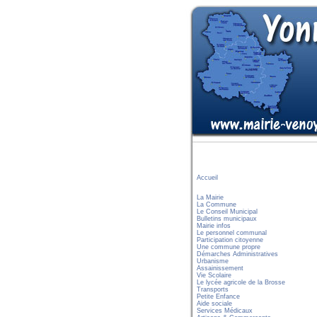
Accueil
La Mairie
La Commune
Le Conseil Municipal
Bulletins municipaux
Mairie infos
Le personnel communal
Participation citoyenne
Une commune propre
Démarches Administratives
Urbanisme
Assainissement
Vie Scolaire
Le lycée agricole de la Brosse
Transports
Petite Enfance
Aide sociale
Services Médicaux