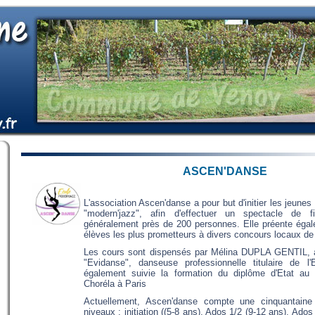
ASCEN'DANSE
L'association Ascen'danse a pour but d'initier les jeune
"modern'jazz", afin d'effectuer un spectacle de f
généralement près de 200 personnes. Elle préente ég
élèves les plus prometteurs à divers concours locaux d
Les cours sont dispensés par Mélina DUPLA GENTIL, a
"Evidanse", danseuse professionnelle titulaire de l
également suivie la formation du diplôme d'Etat au 
Choréla à Paris
Actuellement, Ascen'danse compte une cinquantaine 
niveaux : initiation ((5-8 ans), Ados 1/2 (9-12 ans), Ado