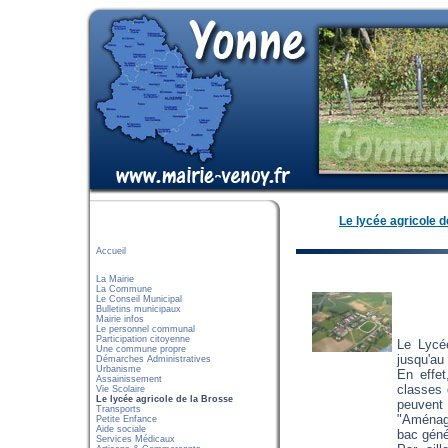
Le lycée agricole d
Accueil
La Mairie
La Commune
Le Conseil Municipal
Bulletins municipaux
Mairie infos
Le personnel communal
Participation citoyenne
Le Lycé
Une commune propre
jusqu'a
Démarches Administratives
Urbanisme
En effet
Assainissement
classes 
Vie Scolaire
Le lycée agricole de la Brosse
peuvent
Transports
"Aménage
Petite Enfance
Aide sociale
bac géné
Services Médicaux