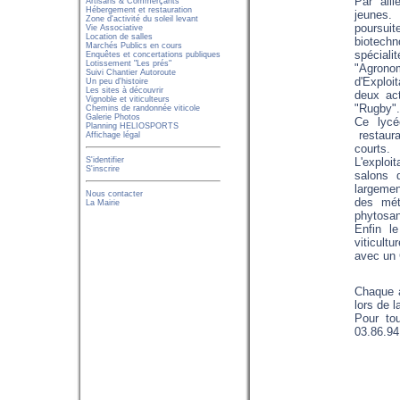
Par aill
Artisans & Commerçants
Hébergement et restauration
jeunes.
Zone d'activité du soleil levant
poursuit
Vie Associative
Location de salles
biotechn
Marchés Publics en cours
spéciali
Enquêtes et concertations publiques
Lotissement "Les prés"
"Agronom
Suivi Chantier Autoroute
d'Exploi
Un peu d'histoire
Les sites à découvrir
deux act
Vignoble et viticulteurs
"Rugby".
Chemins de randonnée viticole
Galerie Photos
Ce lycé
Planning HELIOSPORTS
restaura
Affichage légal
courts.
S'identifier
L'exploi
S'inscrire
salons d
largemen
Nous contacter
des mét
La Mairie
phytosan
Enfin l
viticult
avec un 
Chaque a
lors de 
Pour tou
03.86.94